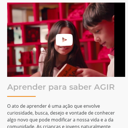
ender para saber AGIR
Noss
de aprender é uma ação que envolve
Os valor
idade, busca, desejo e vontade de conhecer
farol que
ovo que pode modificar a nossa vida e a da
educação
dade. As crianças e jovens naturalmente
de inspi