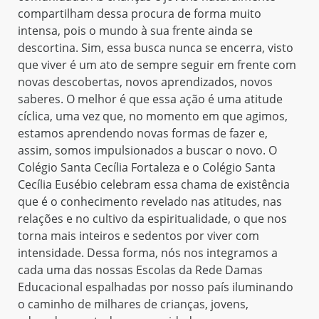
tilham dessa procura de forma muito
educativa
a, pois o mundo à sua frente ainda se
transfor
tina. Sim, essa busca nunca se encerra, visto
cuidada 
ver é um ato de sempre seguir em frente com
descobertas, novos aprendizados, novos
s. O melhor é que essa ação é uma atitude
a, uma vez que, no momento em que agimos,
s aprendendo novas formas de fazer e,
 somos impulsionados a buscar o novo. O
o Santa Cecília Fortaleza e o Colégio Santa
a Eusébio celebram essa chama de existência
o conhecimento revelado nas atitudes, nas
es e no cultivo da espiritualidade, o que nos
mais inteiros e sedentos por viver com
idade. Dessa forma, nós nos integramos a
ma das nossas Escolas da Rede Damas
ional espalhadas por nosso país iluminando
nho de milhares de crianças, jovens,