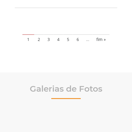
1
2
3
4
5
6
…
fim »
Galerias de Fotos