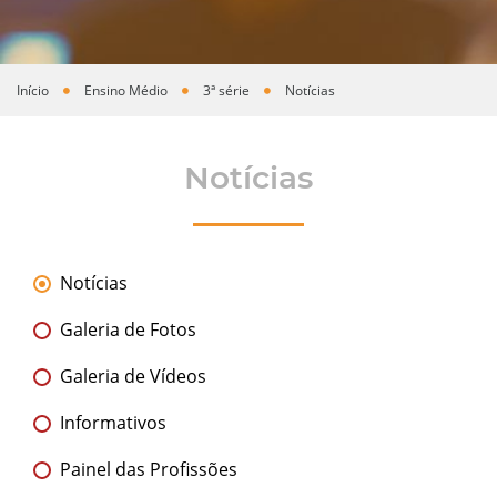
Início
Ensino Médio
3ª série
Notícias
Você está aqui
Notícias
Notícias
Galeria de Fotos
Galeria de Vídeos
Informativos
Painel das Profissões