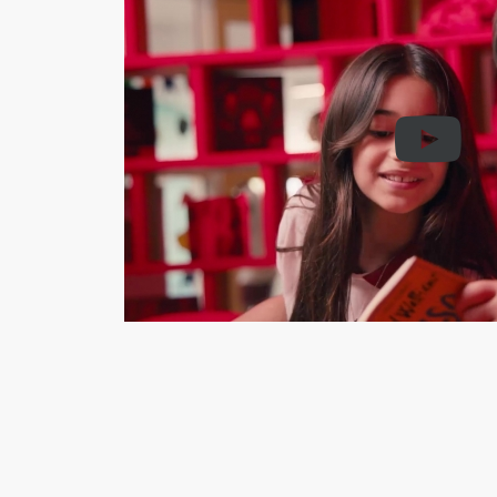
a, desejo e
ida e a da
am dessa
ainda se
r é um ato
ma atitude
onados a
Santa
vo da
r viver com
das nossas
aís
adores e