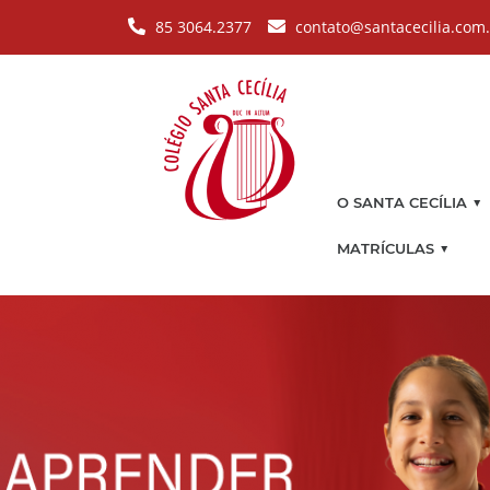
Pular para o conteúdo principal
85 3064.2377
contato@santacecilia.com
▼
O SANTA CECÍLIA
▼
MATRÍCULAS