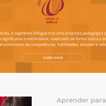
ecília, o segmento bilíngue traz uma proposta pedagógica
significativo e estimulante, vivenciado de forma lúdica e di
envolvimento de competências, habilidades, atitudes e valo
SAIBA MAIS
Nossos Valore