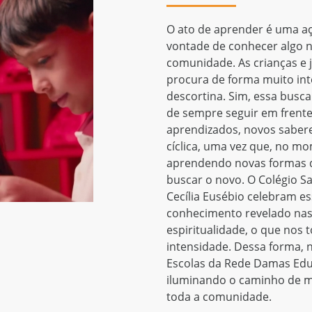
Os valores do Colégio Sant
nossas ações na busca da 
mobilizar, de inspirar a t
no esforço coletivo de mu
para ser mais cuidada e p