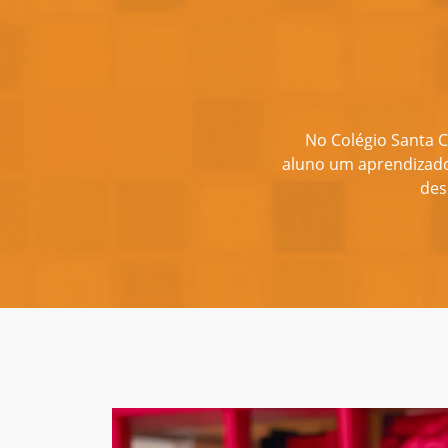
No Colégio Santa C
aluno um aprendizado 
des