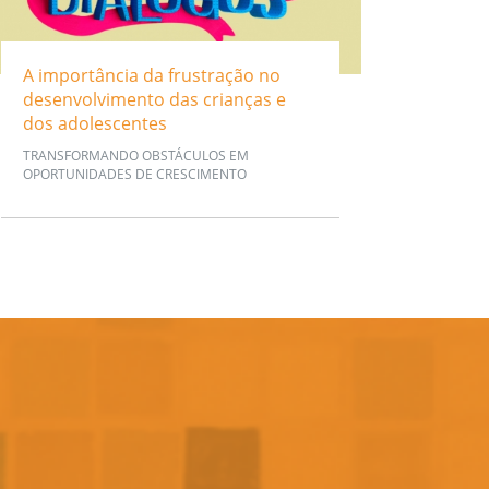
A importância da frustração no
desenvolvimento das crianças e
dos adolescentes
TRANSFORMANDO OBSTÁCULOS EM
OPORTUNIDADES DE CRESCIMENTO