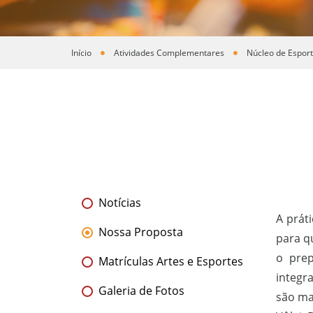
Início
Atividades Complementares
Núcleo de Espor
Você está aqui
Notícias
A prát
Nossa Proposta
para q
o prep
Matrículas Artes e Esportes
integr
Galeria de Fotos
são ma