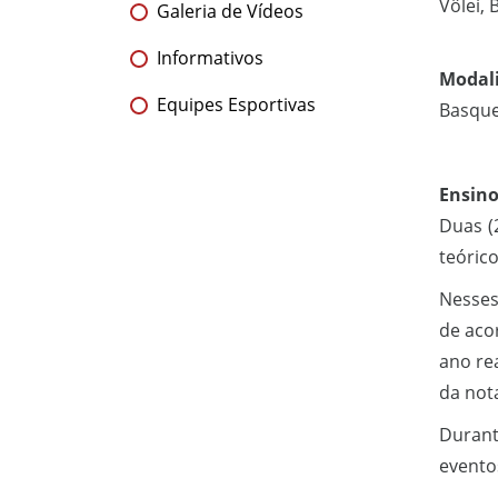
Vôlei, 
Galeria de Vídeos
Informativos
Modali
Equipes Esportivas
Basquet
Ensino
Duas (
teórico
Nesses
de aco
ano re
da nota
Durant
eventos