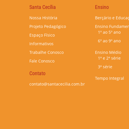
Santa Cecília
Ensino
Nossa História
Berçário e Educaç
Projeto Pedagógico
Ensino Fundamen
1º ao 5º ano
Espaço Físico
6º ao 9º ano
Informativos
Trabalhe Conosco
Ensino Médio
1ª e 2ª série
Fale Conosco
3ª série
Contato
Tempo Integral
contato@santacecilia.com.br