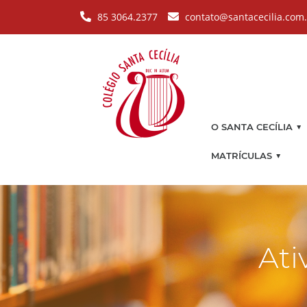
Pular para o conteúdo principal
85 3064.2377
contato@santacecilia.com
▼
O SANTA CECÍLIA
▼
MATRÍCULAS
Ati