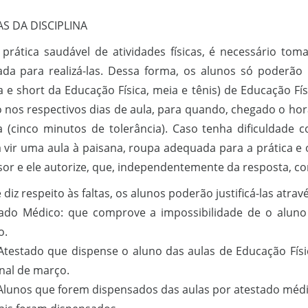
S DA DISCIPLINA
 prática saudável de atividades físicas, é necessário to
da para realizá-las. Dessa forma, os alunos só poderão
a e short da Educação Física, meia e tênis) de Educação Fís
o nos respectivos dias de aula, para quando, chegado o horá
a (cinco minutos de tolerância). Caso tenha dificuldade 
 vir uma aula à paisana, roupa adequada para a prática e
sor e ele autorize, que, independentemente da resposta, c
diz respeito às faltas, os alunos poderão justificá-las atrav
tado Médico: que comprove a impossibilidade de o aluno r
o.
 Atestado que dispense o aluno das aulas de Educação Físi
inal de março.
 Alunos que forem dispensados das aulas por atestado médi