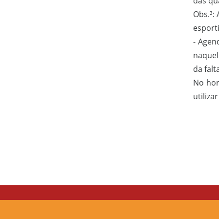
das qu
Obs.³:
esport
- Agen
naquel
da falt
No hor
utiliza