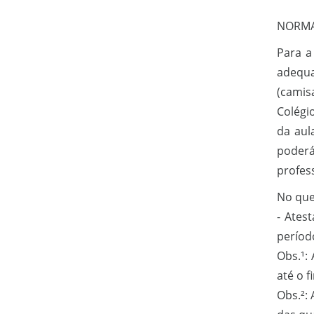
NORMA
Para a
adequa
(camis
Colégi
da aul
poderá
profes
No que 
- Ates
períod
Obs.¹:
até o f
Obs.²: