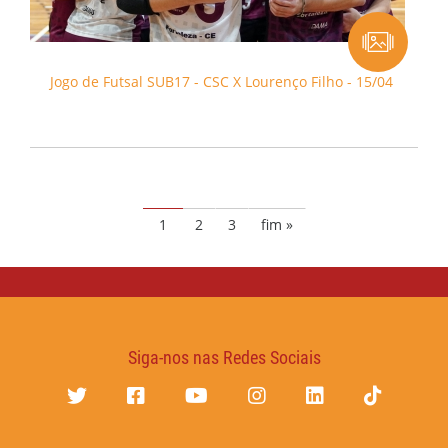
Jogo de Futsal SUB17 - CSC X Lourenço Filho - 15/04
1
2
3
fim »
Siga-nos nas Redes Sociais