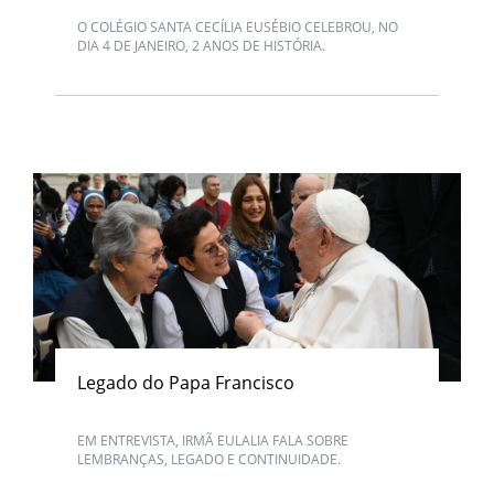
O COLÉGIO SANTA CECÍLIA EUSÉBIO CELEBROU, NO
DIA 4 DE JANEIRO, 2 ANOS DE HISTÓRIA.
Legado do Papa Francisco
EM ENTREVISTA, IRMÃ EULALIA FALA SOBRE
LEMBRANÇAS, LEGADO E CONTINUIDADE.