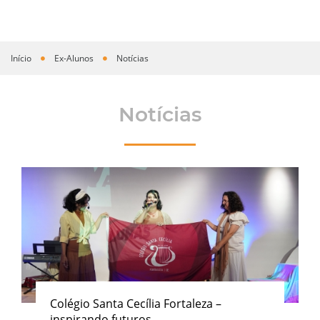
Início
Ex-Alunos
Notícias
Você está aqui
Notícias
Colégio Santa Cecília Fortaleza –
inspirando futuros