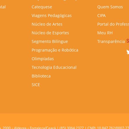
tal
Catequese
Quem Somos
Viagens Pedagógicas
CIPA
Núcleo de Artes
Portal do Profes
Núcleo de Esportes
Meu RH
S
Segmento Bilíngue
Transparência
Programação e Robótica
Olimpíadas
Tecnologia Educacional
Biblioteca
SICE
a, 2000 – Aldeota – Fortaleza/Ceará | (85) 3064.2377 | CNPJ: 10.847.762/0007-7