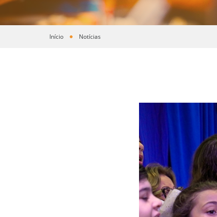
Início
Notícias
Você está aqui