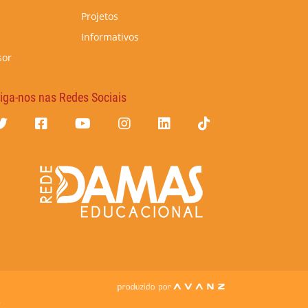
Projetos
Informativos
sor
iga-nos nas Redes Sociais
7