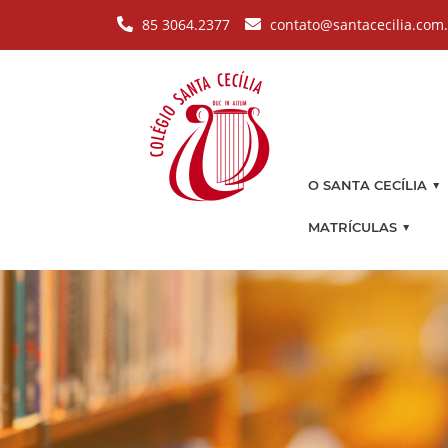
Pular para o conteúdo principal
85 3064.2377
contato@santacecilia.com
▼
O SANTA CECÍLIA
▼
MATRÍCULAS