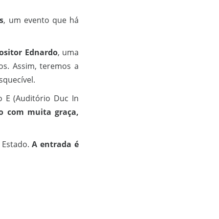
s
, um evento que há
ositor Ednardo
, uma
os. Assim, teremos a
squecível.
o E (Auditório Duc In
do com muita graça,
o Estado.
A entrada é