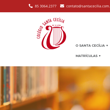
Pular para o conteúdo principal
85 3064.2377
contato@santacecilia.com
▼
O SANTA CECÍLIA
▼
MATRÍCULAS