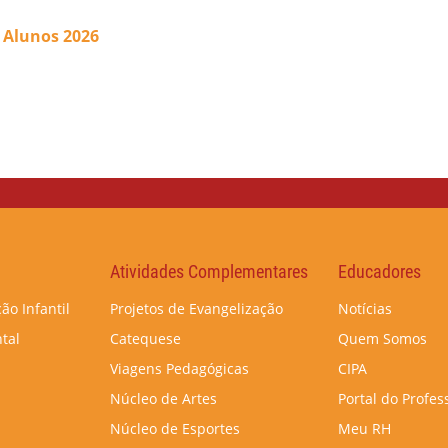
 Alunos 2026
Atividades Complementares
Educadores
ão Infantil
Projetos de Evangelização
Notícias
tal
Catequese
Quem Somos
Viagens Pedagógicas
CIPA
Núcleo de Artes
Portal do Profes
Núcleo de Esportes
Meu RH