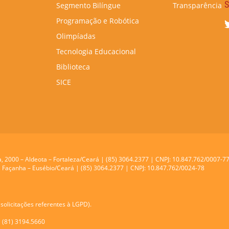
S
Segmento Bilíngue
Transparência
Programação e Robótica
Olimpíadas
Tecnologia Educacional
Biblioteca
SICE
a, 2000 – Aldeota – Fortaleza/Ceará | (85) 3064.2377 | CNPJ: 10.847.762/0007-7
res Façanha – Eusébio/Ceará | (85) 3064.2377 | CNPJ: 10.847.762/0024-78
solicitações referentes à LGPD).
| (81) 3194.5660