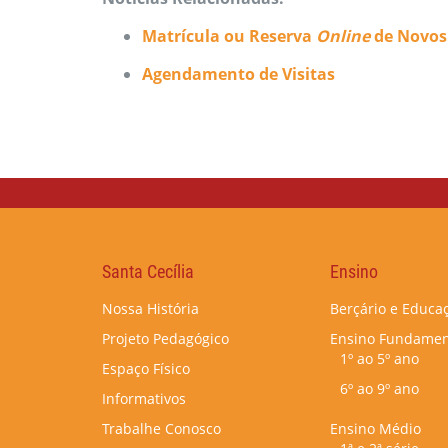
Matrícula ou Reserva
Online
de Novos
Agendamento de Visitas
Santa Cecília
Ensino
Nossa História
Berçário e Educaç
Projeto Pedagógico
Ensino Fundamen
1º ao 5º ano
Espaço Físico
6º ao 9º ano
Informativos
Trabalhe Conosco
Ensino Médio