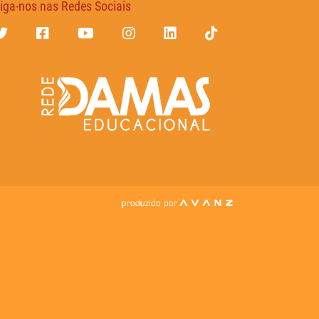
iga-nos nas Redes Sociais
7