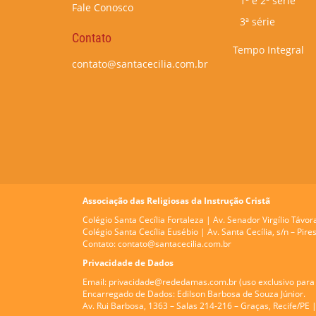
1ª e 2ª série
Fale Conosco
3ª série
Contato
Tempo Integral
contato@santacecilia.com.br
Associação das Religiosas da Instrução Cristã
Colégio Santa Cecília Fortaleza |
Av. Senador Virgílio Távor
Colégio Santa Cecília Eusébio |
Av. Santa Cecília, s/n – Pi
Contato:
contato@santacecilia.com.br
Privacidade de Dados
Email:
privacidade@rededamas.com.br
(uso exclusivo para 
Encarregado de Dados:
Edilson Barbosa de Souza Júnior.
Av. Rui Barbosa, 1363 – Salas 214-216 – Graças, Recife/PE 