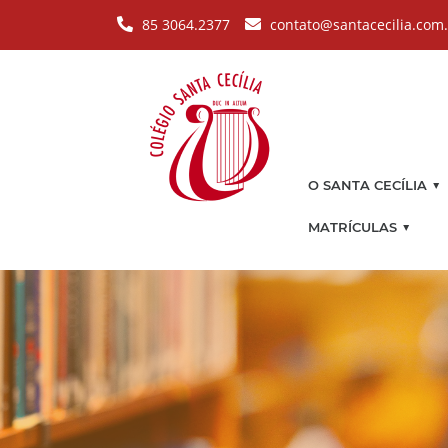
Pular para o conteúdo principal
85 3064.2377
contato@santacecilia.com
▼
O SANTA CECÍLIA
▼
MATRÍCULAS