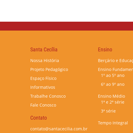
Santa Cecília
Ensino
Nossa História
Berçário e Educaç
Projeto Pedagógico
Ensino Fundamen
1º ao 5º ano
Espaço Físico
6º ao 9º ano
Informativos
Trabalhe Conosco
Ensino Médio
1ª e 2ª série
Fale Conosco
3ª série
Contato
Tempo Integral
contato@santacecilia.com.br