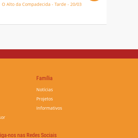
O Alto da Compadecida - Tarde - 20/03
Família
Notícias
Projetos
Informativos
sor
iga-nos nas Redes Sociais