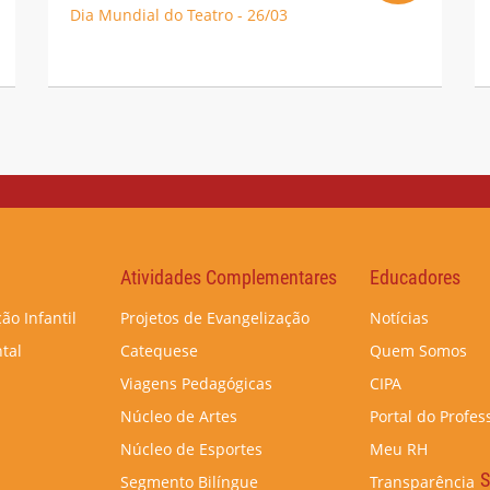
Dia Mundial do Teatro - 26/03
Atividades Complementares
Educadores
ão Infantil
Projetos de Evangelização
Notícias
tal
Catequese
Quem Somos
Viagens Pedagógicas
CIPA
Núcleo de Artes
Portal do Profes
Núcleo de Esportes
Meu RH
S
Segmento Bilíngue
Transparência