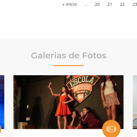
« início
…
20
21
22
2
Galerias de Fotos