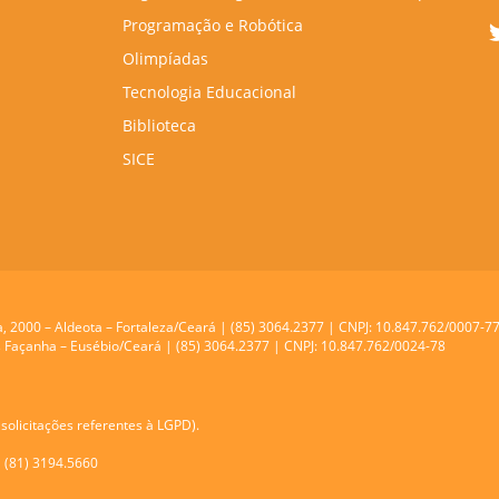
Programação e Robótica
Olimpíadas
Tecnologia Educacional
Biblioteca
SICE
a, 2000 – Aldeota – Fortaleza/Ceará | (85) 3064.2377 | CNPJ: 10.847.762/0007-7
res Façanha – Eusébio/Ceará | (85) 3064.2377 | CNPJ: 10.847.762/0024-78
solicitações referentes à LGPD).
| (81) 3194.5660