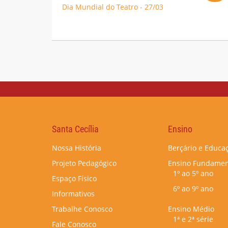
Dia Mundial do Teatro - 27/03
Santa Cecília
Ensino
Nossa História
Berçário e Educaç
Projeto Pedagógico
Ensino Fundamen
1º ao 5º ano
Espaço Físico
6º ao 9º ano
Informativos
Trabalhe Conosco
Ensino Médio
1ª e 2ª série
Fale Conosco