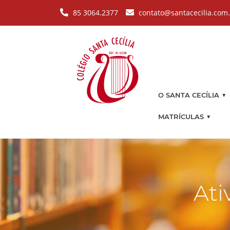
Pular para o conteúdo principal
85 3064.2377
contato@santacecilia.com
▼
O SANTA CECÍLIA
▼
MATRÍCULAS
Ati