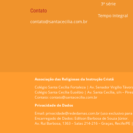
3ª série
Contato
Tempo Integral
contato@santacecilia.com.br
Associação das Religiosas da Instrução Cristã
Colégio Santa Cecília Fortaleza |
Av. Senador Virgílio Távor
Colégio Santa Cecília Eusébio |
Av. Santa Cecília, s/n – Pi
Contato:
contato@santacecilia.com.br
Privacidade de Dados
Email:
privacidade@rededamas.com.br
(uso exclusivo para 
Encarregado de Dados:
Edilson Barbosa de Souza Júnior.
Av. Rui Barbosa, 1363 – Salas 214-216 – Graças, Recife/PE 