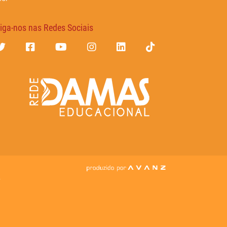
iga-nos nas Redes Sociais
7