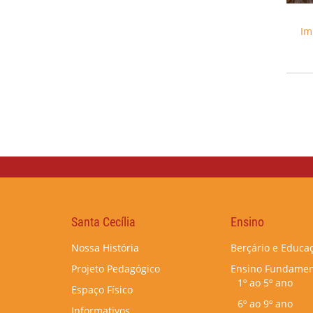
Im
Santa Cecília
Ensino
Nossa História
Berçário e Educaç
Projeto Pedagógico
Ensino Fundamen
1º ao 5º ano
Espaço Físico
6º ao 9º ano
Informativos