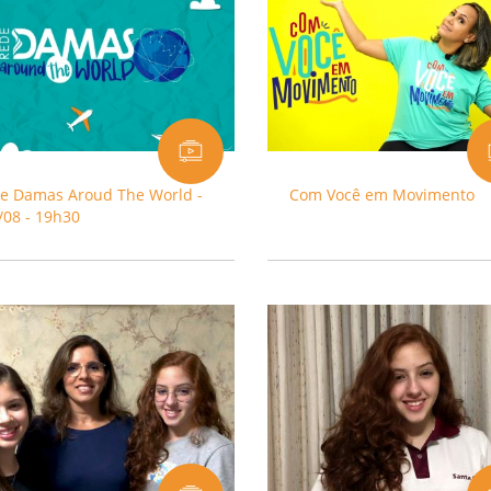
ve Damas Aroud The World -
Com Você em Movimento
/08 - 19h30