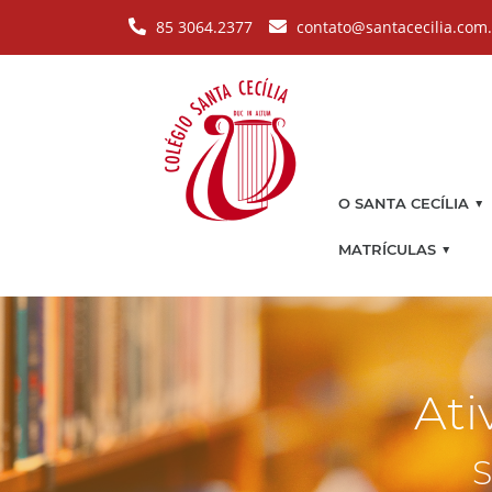
Pular para o conteúdo principal
85 3064.2377
contato@santacecilia.com
▼
O SANTA CECÍLIA
▼
MATRÍCULAS
Ati
S