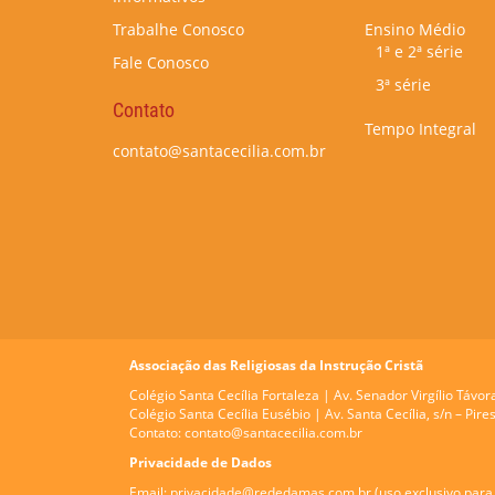
Trabalhe Conosco
Ensino Médio
1ª e 2ª série
Fale Conosco
3ª série
Contato
Tempo Integral
contato@santacecilia.com.br
Associação das Religiosas da Instrução Cristã
Colégio Santa Cecília Fortaleza |
Av. Senador Virgílio Távor
Colégio Santa Cecília Eusébio |
Av. Santa Cecília, s/n – Pi
Contato:
contato@santacecilia.com.br
Privacidade de Dados
Email:
privacidade@rededamas.com.br
(uso exclusivo para 