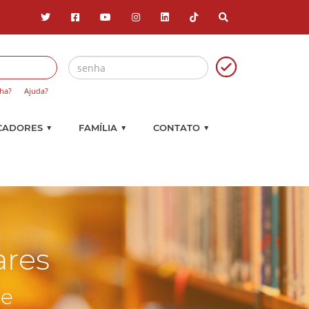
ha?
Ajuda?
▼
▼
▼
CADORES
FAMÍLIA
CONTATO
ares
ue