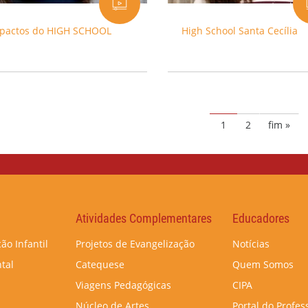
pactos do HIGH SCHOOL
High School Santa Cecília
1
2
fim »
Atividades Complementares
Educadores
ão Infantil
Projetos de Evangelização
Notícias
tal
Catequese
Quem Somos
Viagens Pedagógicas
CIPA
Núcleo de Artes
Portal do Profes