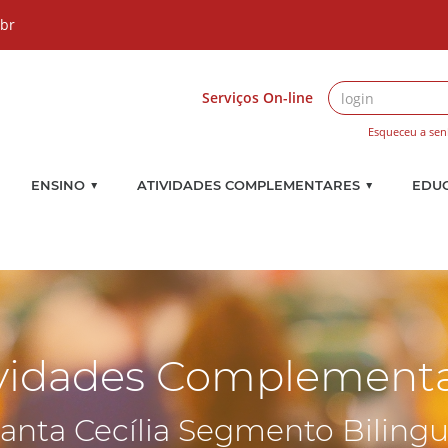
.br
Serviços On-line
Esqueceu a sen
▼
▼
ENSINO
ATIVIDADES COMPLEMENTARES
EDU
vidades Complement
anta Cecília Segmento Biling