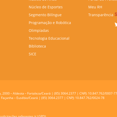
Núcleo de Esportes
Meu RH
S
Segmento Bilíngue
Transparência
Programação e Robótica
Olimpíadas
Tecnologia Educacional
Biblioteca
SICE
a, 2000 – Aldeota – Fortaleza/Ceará | (85) 3064.2377 | CNPJ: 10.847.762/0007-7
res Façanha – Eusébio/Ceará | (85) 3064.2377 | CNPJ: 10.847.762/0024-78
solicitações referentes à LGPD).