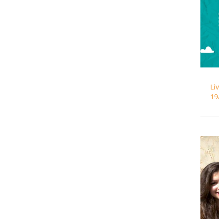
Li
19