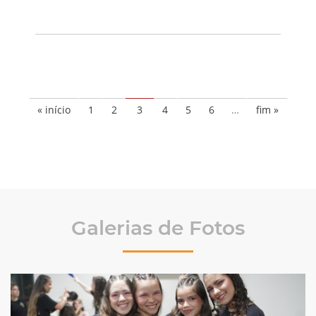
« início
1
2
3
4
5
6
…
fim »
Galerias de Fotos