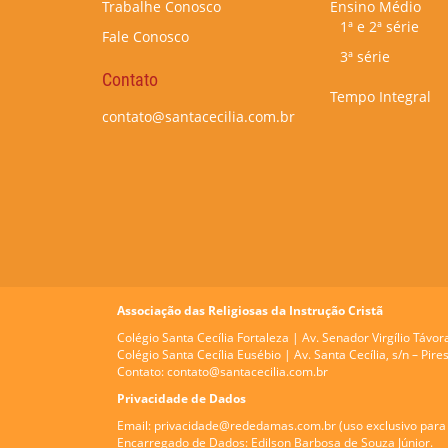
Trabalhe Conosco
Ensino Médio
1ª e 2ª série
Fale Conosco
3ª série
Contato
Tempo Integral
contato@santacecilia.com.br
Associação das Religiosas da Instrução Cristã
Colégio Santa Cecília Fortaleza |
Av. Senador Virgílio Távor
Colégio Santa Cecília Eusébio |
Av. Santa Cecília, s/n – Pi
Contato:
contato@santacecilia.com.br
Privacidade de Dados
Email:
privacidade@rededamas.com.br
(uso exclusivo para 
Encarregado de Dados:
Edilson Barbosa de Souza Júnior.