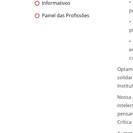
•
Informativos
p
Painel das Profissões
•
p
•
e
c
Optamo
solida
Institu
Nossa 
intele
pensam
Crític