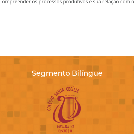
 Compreender os processos produtivos e sua relação com 
Segmento Bilíngue