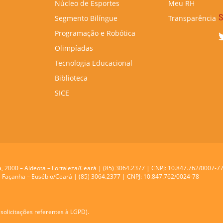
Núcleo de Esportes
Meu RH
S
Segmento Bilíngue
Transparência
Programação e Robótica
Olimpíadas
Tecnologia Educacional
Biblioteca
SICE
a, 2000 – Aldeota – Fortaleza/Ceará | (85) 3064.2377 | CNPJ: 10.847.762/0007-7
res Façanha – Eusébio/Ceará | (85) 3064.2377 | CNPJ: 10.847.762/0024-78
solicitações referentes à LGPD).