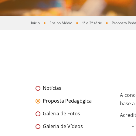
Início
Ensino Médio
1ª e 2ª série
Proposta Ped
Você está aqui
Notícias
A conc
Proposta Pedagógica
base a 
Galeria de Fotos
Acredi
Galeria de Vídeos
•