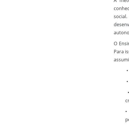
A meto
conhec
social
desenv
autono
O Ensi
Para i
assumi
•
•
•
cr
•
p