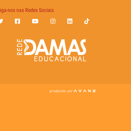
iga-nos nas Redes Sociais
7