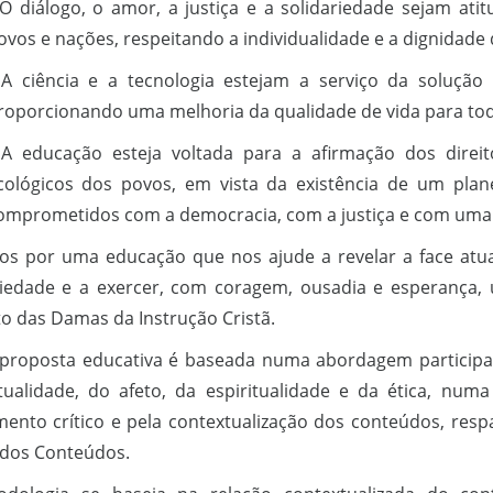
 O diálogo, o amor, a justiça e a solidariedade sejam ati
ovos e nações, respeitando a individualidade e a dignidade 
 A ciência e a tecnologia estejam a serviço da soluçã
roporcionando uma melhoria da qualidade de vida para todo
 A educação esteja voltada para a afirmação dos direitos
cológicos dos povos, em vista da existência de um plan
omprometidos com a democracia, com a justiça e com uma 
s por uma educação que nos ajude a revelar a face atual 
riedade e a exercer, com coragem, ousadia e esperança,
to das Damas da Instrução Cristã.
proposta educativa é baseada numa abordagem participat
ctualidade, do afeto, da espiritualidade e da ética, num
ento crítico e pela contextualização dos conteúdos, resp
a dos Conteúdos.