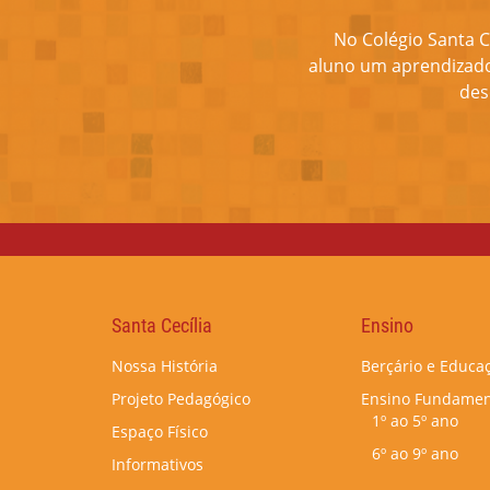
No Colégio Santa C
aluno um aprendizado 
des
Santa Cecília
Ensino
Nossa História
Berçário e Educaç
Projeto Pedagógico
Ensino Fundamen
1º ao 5º ano
Espaço Físico
6º ao 9º ano
Informativos