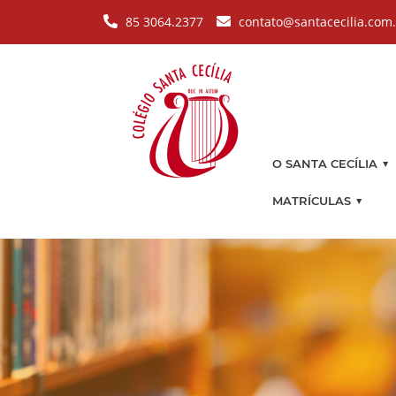
Pular para o conteúdo principal
85 3064.2377
contato@santacecilia.com
▼
O SANTA CECÍLIA
▼
MATRÍCULAS