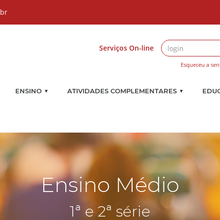
.br
Serviços On-line
Esqueceu a sen
▼
▼
ENSINO
ATIVIDADES COMPLEMENTARES
EDU
Ensino Médio
1ª e 2ª série