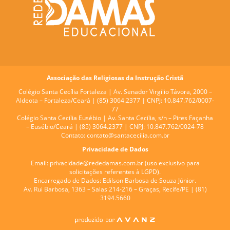
Associação das Religiosas da Instrução Cristã
Colégio Santa Cecília Fortaleza |
Av. Senador Virgílio Távora, 2000 –
Aldeota – Fortaleza/Ceará | (85) 3064.2377 | CNPJ: 10.847.762/0007-
77
Colégio Santa Cecília Eusébio |
Av. Santa Cecília, s/n – Pires Façanha
– Eusébio/Ceará | (85) 3064.2377 | CNPJ: 10.847.762/0024-78
Contato:
contato@santacecilia.com.br
Privacidade de Dados
Email:
privacidade@rededamas.com.br
(uso exclusivo para
solicitações referentes à LGPD).
Encarregado de Dados:
Edilson Barbosa de Souza Júnior.
Av. Rui Barbosa, 1363 – Salas 214-216 – Graças, Recife/PE | (81)
3194.5660