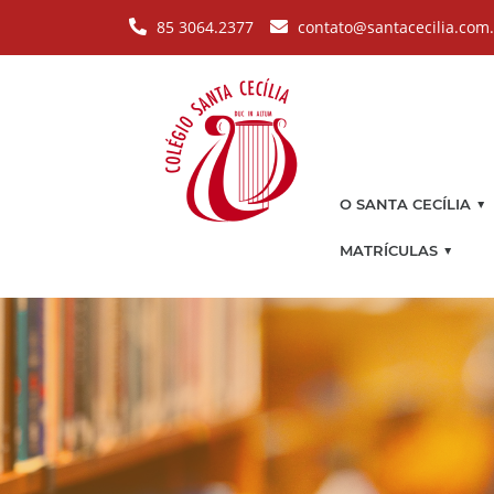
Pular para o conteúdo principal
85 3064.2377
contato@santacecilia.com
▼
O SANTA CECÍLIA
▼
MATRÍCULAS