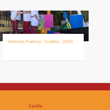
Vivências Poéticas - Eusébio - 20/05
Família