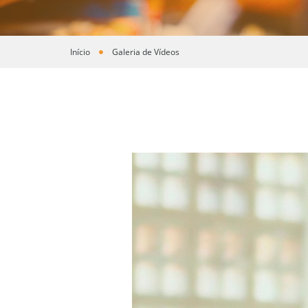
Início
Galeria de Vídeos
Você está aqui