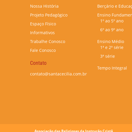
Nossa História
Berçário e Educaç
Projeto Pedagógico
Ensino Fundamen
1º ao 5º ano
Espaço Físico
6º ao 9º ano
Informativos
Trabalhe Conosco
Ensino Médio
1ª e 2ª série
Fale Conosco
3ª série
Contato
Tempo Integral
contato@santacecilia.com.br
Associação das Religiosas da Instrução Cristã