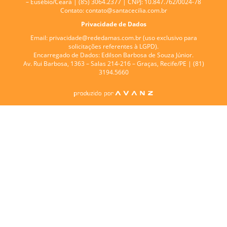
– Eusébio/Ceará | (85) 3064.2377 | CNPJ: 10.847.762/0024-78
Contato:
contato@santacecilia.com.br
Privacidade de Dados
Email:
privacidade@rededamas.com.br
(uso exclusivo para
solicitações referentes à LGPD).
Encarregado de Dados:
Edilson Barbosa de Souza Júnior.
Av. Rui Barbosa, 1363 – Salas 214-216 – Graças, Recife/PE | (81)
3194.5660