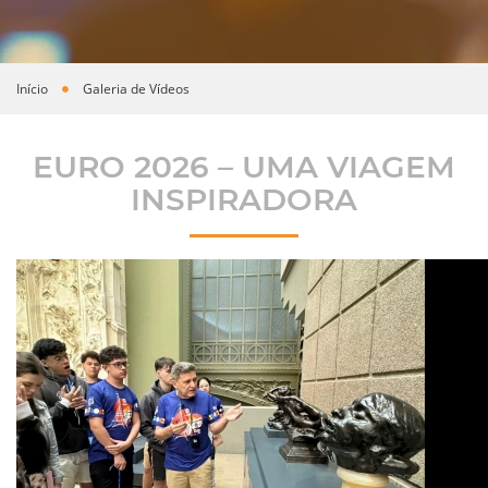
Início
Galeria de Vídeos
Você está aqui
EURO 2026 – UMA VIAGEM
INSPIRADORA