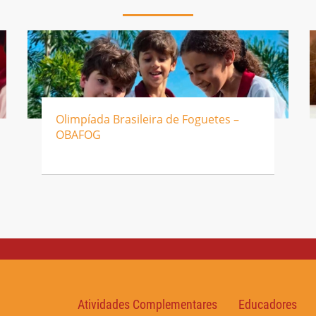
Olimpíada Brasileira de Foguetes –
OBAFOG
Atividades Complementares
Educadores