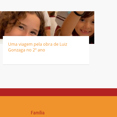
Uma viagem pela obra de Luiz
Gonzaga no 2º ano
Família