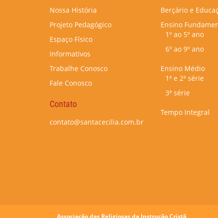
Nossa História
Berçário e Educaç
Projeto Pedagógico
Ensino Fundamen
1º ao 5º ano
Espaço Físico
6º ao 9º ano
Informativos
Trabalhe Conosco
Ensino Médio
1ª e 2ª série
Fale Conosco
3ª série
Contato
Tempo Integral
contato@santacecilia.com.br
Associação das Religiosas da Instrução Cristã