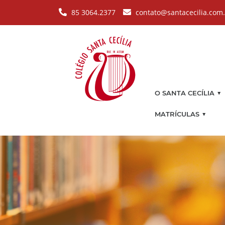
Pular para o conteúdo principal
85 3064.2377
contato@santacecilia.com
▼
O SANTA CECÍLIA
▼
MATRÍCULAS