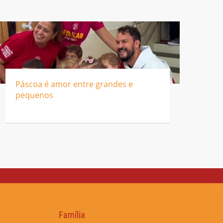
Páscoa é amor entre grandes e
pequenos
Família