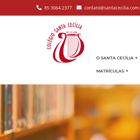
Pular para o conteúdo principal
85 3064.2377
contato@santacecilia.com
▼
O SANTA CECÍLIA
▼
MATRÍCULAS