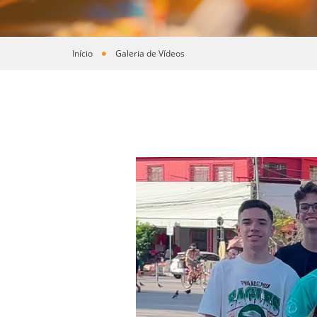
Início
Galeria de Vídeos
Você está aqui