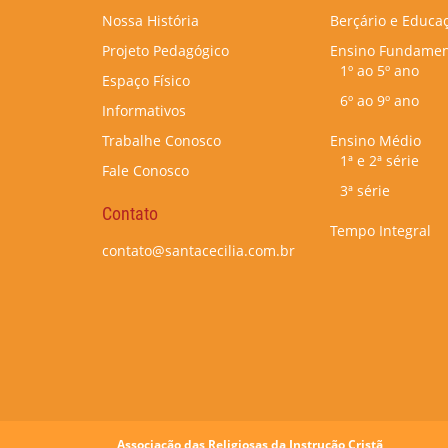
Nossa História
Berçário e Educaç
Projeto Pedagógico
Ensino Fundamen
1º ao 5º ano
Espaço Físico
6º ao 9º ano
Informativos
Trabalhe Conosco
Ensino Médio
1ª e 2ª série
Fale Conosco
3ª série
Contato
Tempo Integral
contato@santacecilia.com.br
Associação das Religiosas da Instrução Cristã