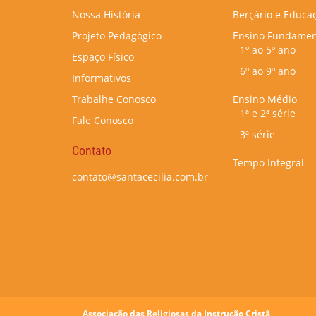
Nossa História
Berçário e Educaç
Projeto Pedagógico
Ensino Fundamen
1º ao 5º ano
Espaço Físico
6º ao 9º ano
Informativos
Trabalhe Conosco
Ensino Médio
1ª e 2ª série
Fale Conosco
3ª série
Contato
Tempo Integral
contato@santacecilia.com.br
Associação das Religiosas da Instrução Cristã