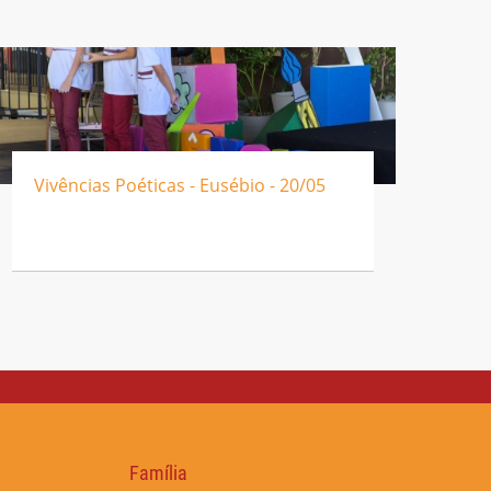
Vivências Poéticas - Eusébio - 20/05
Família