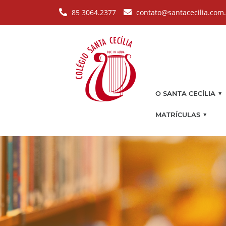
Pular para o conteúdo principal
85 3064.2377
contato@santacecilia.com
▼
O SANTA CECÍLIA
▼
MATRÍCULAS