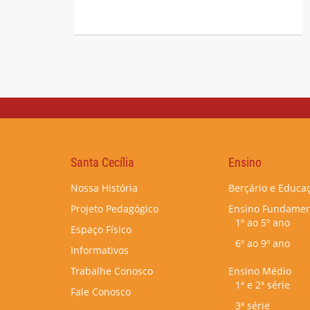
Santa Cecília
Ensino
Nossa História
Berçário e Educaç
Projeto Pedagógico
Ensino Fundamen
1º ao 5º ano
Espaço Físico
6º ao 9º ano
Informativos
Trabalhe Conosco
Ensino Médio
1ª e 2ª série
Fale Conosco
3ª série