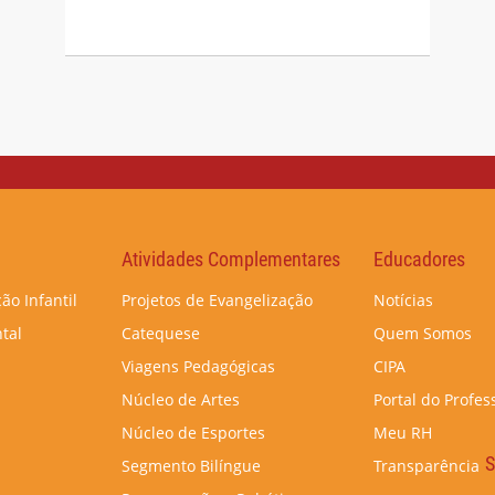
Atividades Complementares
Educadores
ão Infantil
Projetos de Evangelização
Notícias
tal
Catequese
Quem Somos
Viagens Pedagógicas
CIPA
Núcleo de Artes
Portal do Profes
Núcleo de Esportes
Meu RH
S
Segmento Bilíngue
Transparência