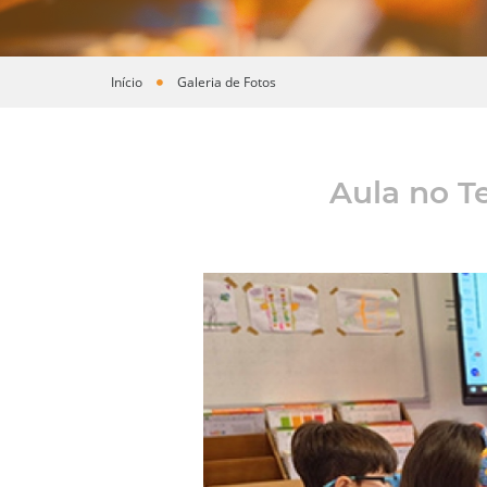
Início
Galeria de Fotos
Você está aqui
Aula no Te