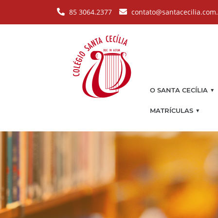
Pular para o conteúdo principal
85 3064.2377
contato@santacecilia.com
▼
O SANTA CECÍLIA
▼
MATRÍCULAS