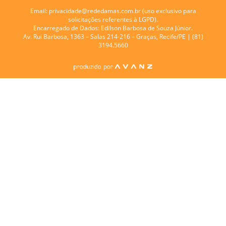
Email:
privacidade@rededamas.com.br
(uso exclusivo para
solicitações referentes à LGPD).
Encarregado de Dados:
Edilson Barbosa de Souza Júnior.
Av. Rui Barbosa, 1363 – Salas 214-216 – Graças, Recife/PE | (81)
3194.5660