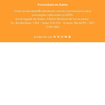
Privacidade de Dados
Email:
privacidade@rededamas.com.br
(uso exclusivo para
solicitações referentes à LGPD).
Encarregado de Dados:
Edilson Barbosa de Souza Júnior.
Av. Rui Barbosa, 1363 – Salas 214-216 – Graças, Recife/PE | (81)
3194.5660