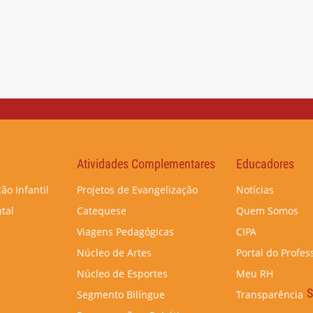
Atividades Complementares
Educadores
ão Infantil
Projetos de Evangelização
Notícias
tal
Catequese
Quem Somos
Viagens Pedagógicas
CIPA
Núcleo de Artes
Portal do Profes
Núcleo de Esportes
Meu RH
S
Segmento Bilíngue
Transparência