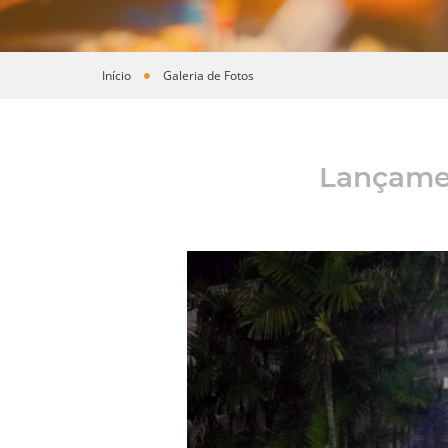
Início
Galeria de Fotos
Você está aqui
Lançamen