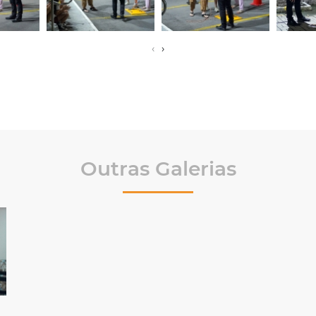
‹
›
Outras Galerias