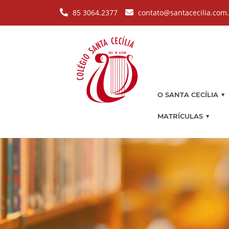
Pular para o conteúdo principal
85 3064.2377
contato@santacecilia.com
▼
O SANTA CECÍLIA
▼
MATRÍCULAS