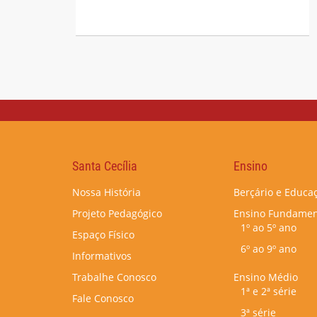
Santa Cecília
Ensino
Nossa História
Berçário e Educaç
Projeto Pedagógico
Ensino Fundamen
1º ao 5º ano
Espaço Físico
6º ao 9º ano
Informativos
Trabalhe Conosco
Ensino Médio
1ª e 2ª série
Fale Conosco
3ª série