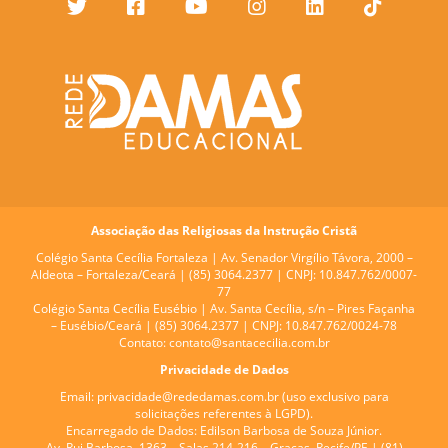
Associação das Religiosas da Instrução Cristã
Colégio Santa Cecília Fortaleza |
Av. Senador Virgílio Távora, 2000 –
Aldeota – Fortaleza/Ceará | (85) 3064.2377 | CNPJ: 10.847.762/0007-
77
Colégio Santa Cecília Eusébio |
Av. Santa Cecília, s/n – Pires Façanha
– Eusébio/Ceará | (85) 3064.2377 | CNPJ: 10.847.762/0024-78
Contato:
contato@santacecilia.com.br
Privacidade de Dados
Email:
privacidade@rededamas.com.br
(uso exclusivo para
solicitações referentes à LGPD).
Encarregado de Dados:
Edilson Barbosa de Souza Júnior.
Av. Rui Barbosa, 1363 – Salas 214-216 – Graças, Recife/PE | (81)