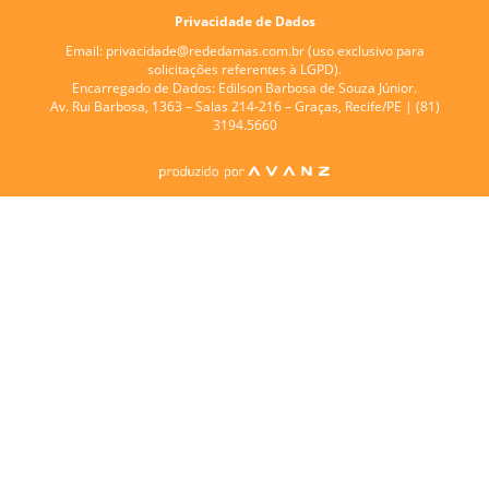
Privacidade de Dados
Email:
privacidade@rededamas.com.br
(uso exclusivo para
solicitações referentes à LGPD).
Encarregado de Dados:
Edilson Barbosa de Souza Júnior.
Av. Rui Barbosa, 1363 – Salas 214-216 – Graças, Recife/PE | (81)
3194.5660