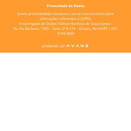
Privacidade de Dados
Email:
privacidade@rededamas.com.br
(uso exclusivo para
solicitações referentes à LGPD).
Encarregado de Dados:
Edilson Barbosa de Souza Júnior.
Av. Rui Barbosa, 1363 – Salas 214-216 – Graças, Recife/PE | (81)
3194.5660