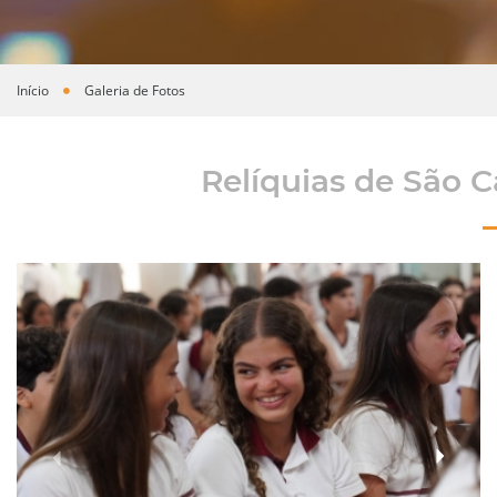
Início
Galeria de Fotos
Você está aqui
Relíquias de São C
›
‹