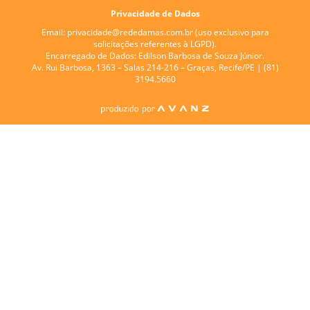
Privacidade de Dados
Email:
privacidade@rededamas.com.br
(uso exclusivo para
solicitações referentes à LGPD).
Encarregado de Dados:
Edilson Barbosa de Souza Júnior.
Av. Rui Barbosa, 1363 – Salas 214-216 – Graças, Recife/PE | (81)
3194.5660