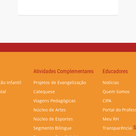
Atividades Complementares
Educadores
ão Infantil
Projetos de Evangelização
Notícias
tal
Catequese
Quem Somos
Viagens Pedagógicas
CIPA
Núcleo de Artes
Portal do Profes
Núcleo de Esportes
Meu RH
S
Segmento Bilíngue
Transparência