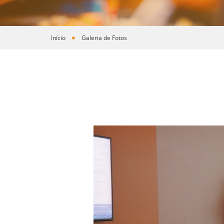
Início
Galeria de Fotos
Você está aqui