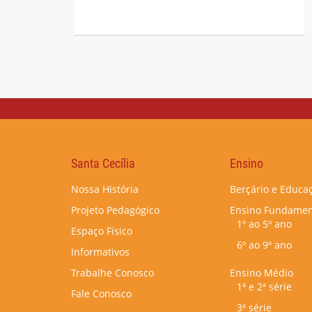
Santa Cecília
Ensino
Nossa História
Berçário e Educaç
Projeto Pedagógico
Ensino Fundamen
1º ao 5º ano
Espaço Físico
6º ao 9º ano
Informativos
Trabalhe Conosco
Ensino Médio
1ª e 2ª série
Fale Conosco
3ª série