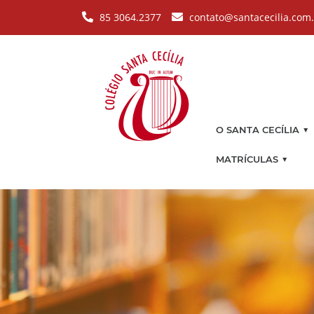
Pular para o conteúdo principal
85 3064.2377
contato@santacecilia.com
▼
O SANTA CECÍLIA
▼
MATRÍCULAS