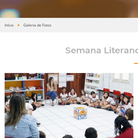
Início
Galeria de Fotos
Você está aqui
Semana Literand
›
‹