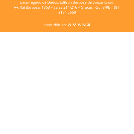
Encarregado de Dados:
Edilson Barbosa de Souza Júnior.
Av. Rui Barbosa, 1363 – Salas 214-216 – Graças, Recife/PE | (81)
3194.5660