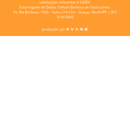
solicitações referentes à LGPD).
Encarregado de Dados:
Edilson Barbosa de Souza Júnior.
Av. Rui Barbosa, 1363 – Salas 214-216 – Graças, Recife/PE | (81)
3194.5660