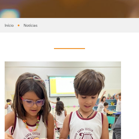
Início
Notícias
Você está aqui