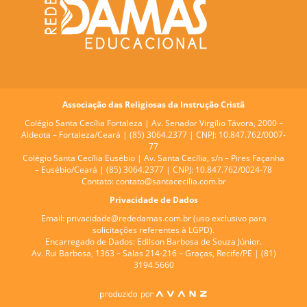
Associação das Religiosas da Instrução Cristã
Colégio Santa Cecília Fortaleza |
Av. Senador Virgílio Távora, 2000 –
Aldeota – Fortaleza/Ceará | (85) 3064.2377 | CNPJ: 10.847.762/0007-
77
Colégio Santa Cecília Eusébio |
Av. Santa Cecília, s/n – Pires Façanha
– Eusébio/Ceará | (85) 3064.2377 | CNPJ: 10.847.762/0024-78
Contato:
contato@santacecilia.com.br
Privacidade de Dados
Email:
privacidade@rededamas.com.br
(uso exclusivo para
solicitações referentes à LGPD).
Encarregado de Dados:
Edilson Barbosa de Souza Júnior.
Av. Rui Barbosa, 1363 – Salas 214-216 – Graças, Recife/PE | (81)
3194.5660