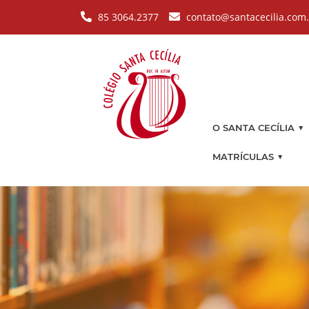
Pular para o conteúdo principal
85 3064.2377
contato@santacecilia.com
▼
O SANTA CECÍLIA
▼
MATRÍCULAS