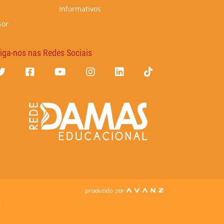
Informativos
sor
iga-nos nas Redes Sociais
7