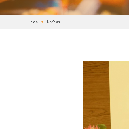
Início
Notícias
Você está aqui