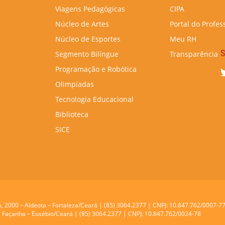
Viagens Pedagógicas
CIPA
Núcleo de Artes
Portal do Profes
Núcleo de Esportes
Meu RH
S
Segmento Bilíngue
Transparência
Programação e Robótica
Olimpíadas
Tecnologia Educacional
Biblioteca
SICE
a, 2000 – Aldeota – Fortaleza/Ceará | (85) 3064.2377 | CNPJ: 10.847.762/0007-7
res Façanha – Eusébio/Ceará | (85) 3064.2377 | CNPJ: 10.847.762/0024-78