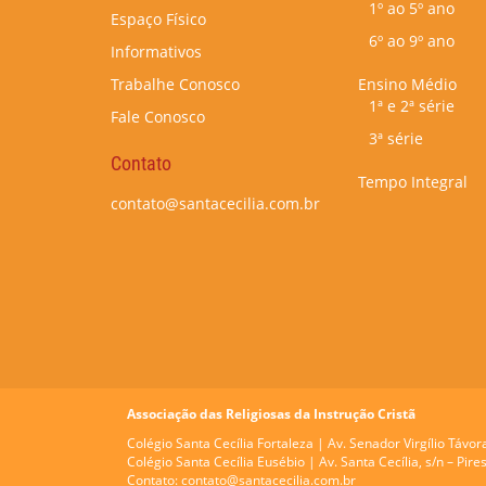
1º ao 5º ano
Espaço Físico
6º ao 9º ano
Informativos
Trabalhe Conosco
Ensino Médio
1ª e 2ª série
Fale Conosco
3ª série
Contato
Tempo Integral
contato@santacecilia.com.br
Associação das Religiosas da Instrução Cristã
Colégio Santa Cecília Fortaleza |
Av. Senador Virgílio Távor
Colégio Santa Cecília Eusébio |
Av. Santa Cecília, s/n – Pi
Contato:
contato@santacecilia.com.br