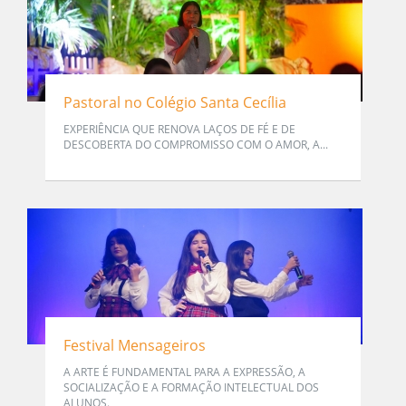
Pastoral no Colégio Santa Cecília
EXPERIÊNCIA QUE RENOVA LAÇOS DE FÉ E DE
DESCOBERTA DO COMPROMISSO COM O AMOR, A...
Festival Mensageiros
A ARTE É FUNDAMENTAL PARA A EXPRESSÃO, A
SOCIALIZAÇÃO E A FORMAÇÃO INTELECTUAL DOS
ALUNOS.