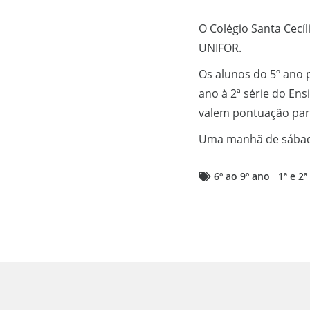
O Colégio Santa Cecíli
UNIFOR.
Os alunos do 5º ano p
ano à 2ª série do Ens
valem pontuação para
Uma manhã de sábado
6º ao 9º ano
1ª e 2ª