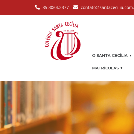
Pular para o conteúdo principal
85 3064.2377
contato@santacecilia.com
▼
O SANTA CECÍLIA
▼
MATRÍCULAS