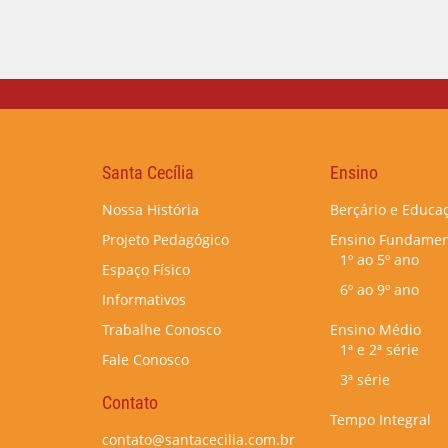
Santa Cecília
Ensino
Nossa História
Berçário e Educaç
Projeto Pedagógico
Ensino Fundamen
1º ao 5º ano
Espaço Físico
6º ao 9º ano
Informativos
Trabalhe Conosco
Ensino Médio
1ª e 2ª série
Fale Conosco
3ª série
Contato
Tempo Integral
contato@santacecilia.com.br