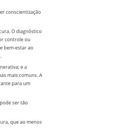
er conscientização
cura. O diagnóstico
r controle ou
 e bem-estar ao
.
erativa; e a
mas mais comuns. A
rtante para um
 pode ser tão
cura, que ao menos