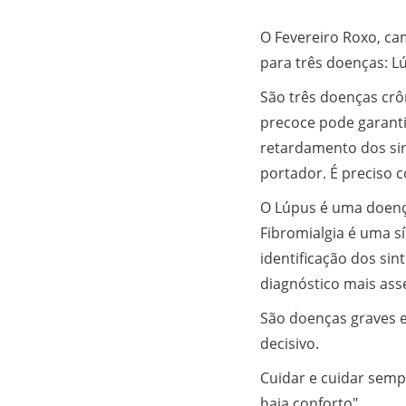
O Fevereiro Roxo, c
para três doenças: Lú
São três doenças crô
precoce pode garant
retardamento dos sin
portador. É preciso 
O Lúpus é uma doença
Fibromialgia é uma s
identificação dos si
diagnóstico mais asse
São doenças graves e
decisivo.
Cuidar e cuidar semp
haja conforto".