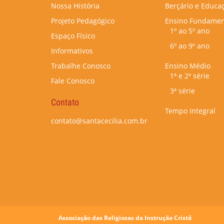
Nossa História
Berçário e Educaç
Projeto Pedagógico
Ensino Fundamen
1º ao 5º ano
Espaço Físico
6º ao 9º ano
Informativos
Trabalhe Conosco
Ensino Médio
1ª e 2ª série
Fale Conosco
3ª série
Contato
Tempo Integral
contato@santacecilia.com.br
Associação das Religiosas da Instrução Cristã