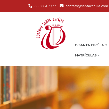
Pular para o conteúdo principal
85 3064.2377
contato@santacecilia.com
▼
O SANTA CECÍLIA
▼
MATRÍCULAS