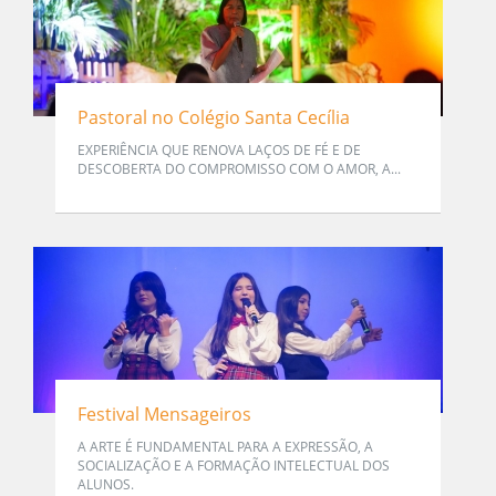
Pastoral no Colégio Santa Cecília
EXPERIÊNCIA QUE RENOVA LAÇOS DE FÉ E DE
DESCOBERTA DO COMPROMISSO COM O AMOR, A...
Festival Mensageiros
A ARTE É FUNDAMENTAL PARA A EXPRESSÃO, A
SOCIALIZAÇÃO E A FORMAÇÃO INTELECTUAL DOS
ALUNOS.