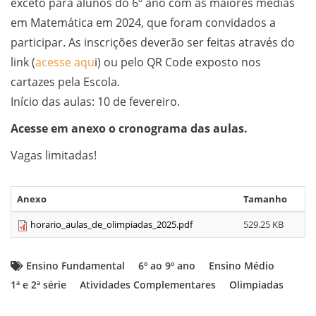
exceto para alunos do 6º ano com as maiores médias
em Matemática em 2024, que foram convidados a
participar. As inscrições deverão ser feitas através do
link (
acesse aqu
i) ou pelo QR Code exposto nos
cartazes pela Escola.
Início das aulas: 10 de fevereiro.
Acesse em anexo o cronograma das aulas.
Vagas limitadas!
Anexo
Tamanho
horario_aulas_de_olimpiadas_2025.pdf
529.25 KB
Ensino Fundamental
6º ao 9º ano
Ensino Médio
1ª e 2ª série
Atividades Complementares
Olimpiadas