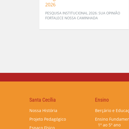
2026
PESQUISA INSTITUCIONAL 2026: SUA OPINIÃO
FORTALECE NOSSA CAMINHADA
Santa Cecília
Ensino
Nossa História
Berçário e Educaç
Projeto Pedagógico
Ensino Fundamen
1º ao 5º ano
Espaço Físico