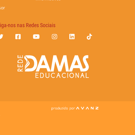
sor
iga-nos nas Redes Sociais
7