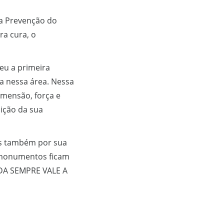
a Prevenção do
ra cura, o
eu a primeira
sa nessa área. Nessa
imensão, força e
ição da sua
das também por sua
 e monumentos ficam
IDA SEMPRE VALE A