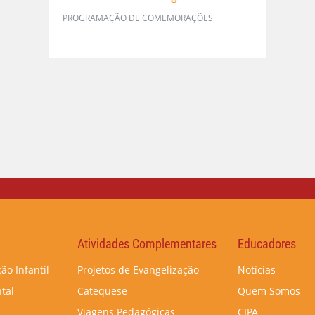
PROGRAMAÇÃO DE COMEMORAÇÕES
Atividades Complementares
Educadores
ão Infantil
Projetos de Evangelização
Notícias
tal
Catequese
Quem Somos
Viagens Pedagógicas
CIPA