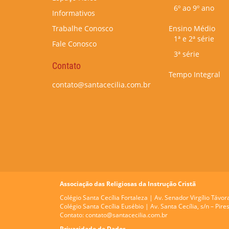
6º ao 9º ano
Informativos
Trabalhe Conosco
Ensino Médio
1ª e 2ª série
Fale Conosco
3ª série
Contato
Tempo Integral
contato@santacecilia.com.br
Associação das Religiosas da Instrução Cristã
Colégio Santa Cecília Fortaleza |
Av. Senador Virgílio Távor
Colégio Santa Cecília Eusébio |
Av. Santa Cecília, s/n – Pi
Contato:
contato@santacecilia.com.br
Privacidade de Dados