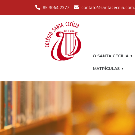
Pular para o conteúdo principal
85 3064.2377
contato@santacecilia.com
▼
O SANTA CECÍLIA
▼
MATRÍCULAS