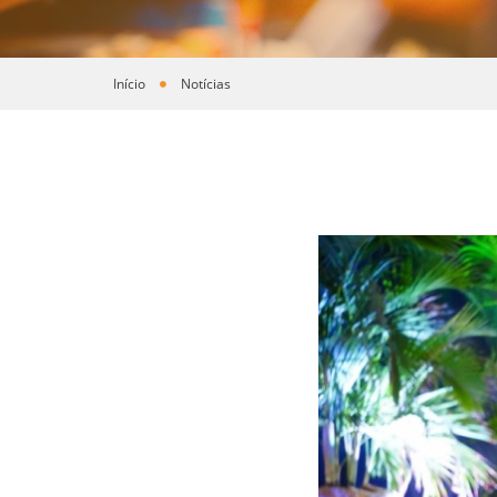
Início
Notícias
Você está aqui