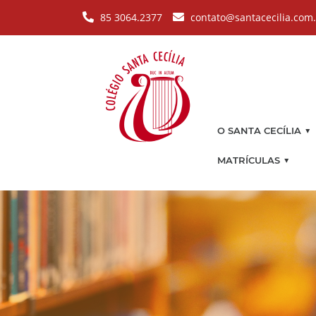
Pular para o conteúdo principal
85 3064.2377
contato@santacecilia.com
▼
O SANTA CECÍLIA
▼
MATRÍCULAS