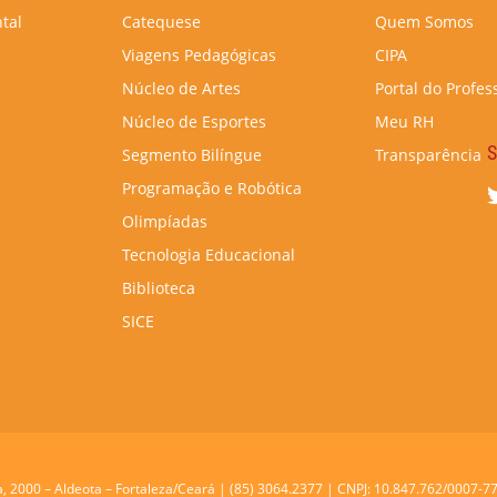
tal
Catequese
Quem Somos
Viagens Pedagógicas
CIPA
Núcleo de Artes
Portal do Profes
Núcleo de Esportes
Meu RH
S
Segmento Bilíngue
Transparência
Programação e Robótica
Olimpíadas
Tecnologia Educacional
Biblioteca
SICE
a, 2000 – Aldeota – Fortaleza/Ceará | (85) 3064.2377 | CNPJ: 10.847.762/0007-7