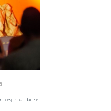
a
 a espiritualidade e