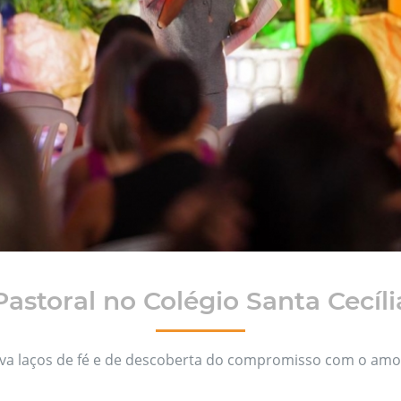
Pastoral no Colégio Santa Cecíli
va laços de fé e de descoberta do compromisso com o amor,