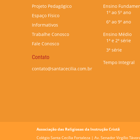
Projeto Pedagógico
Ensino Fundamen
1º ao 5º ano
Espaço Físico
6º ao 9º ano
Informativos
Trabalhe Conosco
Ensino Médio
1ª e 2ª série
Fale Conosco
3ª série
Contato
Tempo Integral
contato@santacecilia.com.br
Associação das Religiosas da Instrução Cristã
Colégio Santa Cecília Fortaleza |
Av. Senador Virgílio Távor