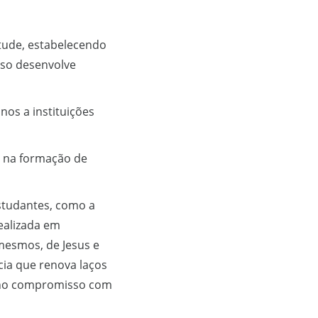
ntude, estabelecendo
sso desenvolve
nos a instituições
 na formação de
studantes, como a
ealizada em
mesmos, de Jesus e
cia que renova laços
o no compromisso com