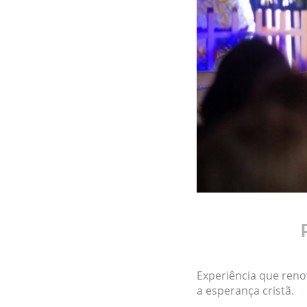
Experiência que reno
a esperança cristã.