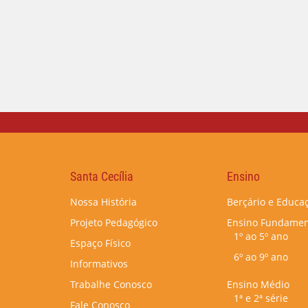
Santa Cecília
Ensino
Nossa História
Berçário e Educaç
Projeto Pedagógico
Ensino Fundamen
1º ao 5º ano
Espaço Físico
6º ao 9º ano
Informativos
Trabalhe Conosco
Ensino Médio
1ª e 2ª série
Fale Conosco