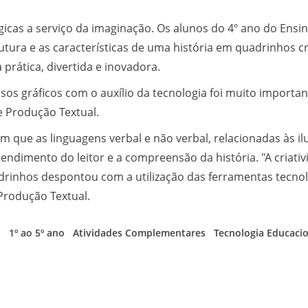
icas a serviço da imaginação. Os alunos do 4º ano do Ens
tura e as características de uma história em quadrinhos c
prática, divertida e inovadora.
rsos gráficos com o auxílio da tecnologia foi muito importa
e Produção Textual.
m que as linguagens verbal e não verbal, relacionadas às il
ntendimento do leitor e a compreensão da história. "A criat
drinhos despontou com a utilização das ferramentas tecnoló
 Produção Textual.
l
1º ao 5º ano
Atividades Complementares
Tecnologia Educaci