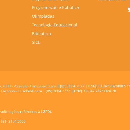
Programação e Robótica
Olimpíadas
Tecnologia Educacional
Biblioteca
SICE
a, 2000 – Aldeota – Fortaleza/Ceará | (85) 3064.2377 | CNPJ: 10.847.762/0007-7
res Façanha – Eusébio/Ceará | (85) 3064.2377 | CNPJ: 10.847.762/0024-78
solicitações referentes à LGPD).
| (81) 3194.5660