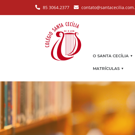
Pular para o conteúdo principal
85 3064.2377
contato@santacecilia.com
▼
O SANTA CECÍLIA
▼
MATRÍCULAS