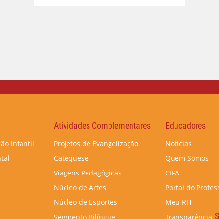
Atividades Complementares
Educadores
ão Infantil
Projetos de Evangelização
Notícias
tal
Catequese
Quem Somos
Viagens Pedagógicas
CIPA
Núcleo de Artes
Portal do Profes
Núcleo de Esportes
Meu RH
S
Segmento Bilíngue
Transparência