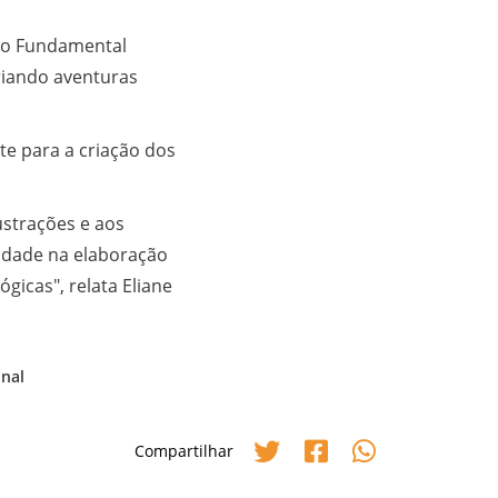
ino Fundamental
riando aventuras
nte para a criação dos
ustrações e aos
ividade na elaboração
gicas", relata Eliane
onal
Compartilhar