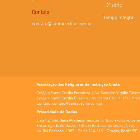
3ª série
Contato
Tempo Integral
contato@santacecilia.com.br
Associação das Religiosas da Instrução Cristã
Colégio Santa Cecília Fortaleza |
Av. Senador Virgílio Távor
Colégio Santa Cecília Eusébio |
Av. Santa Cecília, s/n – Pi
Contato:
contato@santacecilia.com.br
Privacidade de Dados
Email:
privacidade@rededamas.com.br
(uso exclusivo para 
Encarregado de Dados:
Edilson Barbosa de Souza Júnior.
Av. Rui Barbosa, 1363 – Salas 214-216 – Graças, Recife/PE 