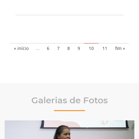
« início
…
6
7
8
9
10
11
fim »
Galerias de Fotos