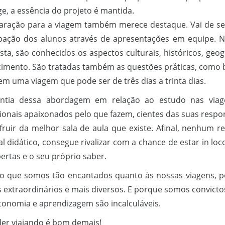
e, a essência do projeto é mantida.
aração para a viagem também merece destaque. Vai de se
ipação dos alunos através de apresentações em equipe. No
sta, são conhecidos os aspectos culturais, históricos, geo
imento. São tratadas também as questões práticas, como 
em uma viagem que pode ser de três dias a trinta dias.
antia dessa abordagem em relação ao estudo nas viag
sionais apaixonados pelo que fazem, cientes das suas respo
fruir da melhor sala de aula que existe. Afinal, nenhum r
l didático, consegue rivalizar com a chance de estar in lo
ertas e o seu próprio saber.
so que somos tão encantados quanto às nossas viagens,
s extraordinários e mais diversos. E porque somos convicto
tonomia e aprendizagem são incalculáveis.
er viajando é bom demais!