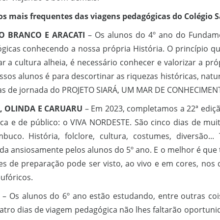
os mais frequentes das viagens pedagógicas do Colégio S
 BRANCO E ARACATI
– Os alunos do 4º ano do Fundame
gicas conhecendo a nossa própria História. O princípio qu
ar a cultura alheia, é necessário conhecer e valorizar a pr
sos alunos é para descortinar as riquezas históricas, natu
ias de jornada do PROJETO SIARÁ, UM MAR DE CONHECIMEN
E, OLINDA E CARUARU
– Em 2023, completamos a 22ª ediçã
tica e de público: o VIVA NORDESTE. São cinco dias de mu
buco. História, folclore, cultura, costumes, diversão
da ansiosamente pelos alunos do 5º ano. E o melhor é que 
es de preparação pode ser visto, ao vivo e em cores, nos
ufóricos.
– Os alunos do 6º ano estão estudando, entre outras coisa
atro dias de viagem pedagógica não lhes faltarão oportuni