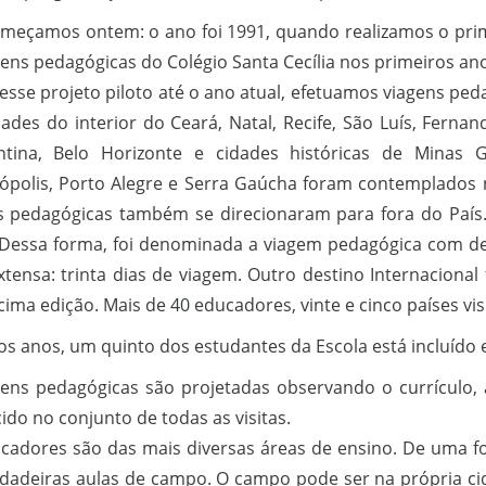
meçamos ontem: o ano foi 1991, quando realizamos o pri
ens pedagógicas do Colégio Santa Cecília nos primeiros anos
esse projeto piloto até o ano atual, efetuamos viagens pe
dades do interior do Ceará, Natal, Recife, São Luís, Fer
tina, Belo Horizonte e cidades históricas de Minas Ge
nópolis, Porto Alegre e Serra Gaúcha foram contemplados 
s pedagógicas também se direcionaram para fora do País.
Dessa forma, foi denominada a viagem pedagógica com des
xtensa: trinta dias de viagem. Outro destino Internacional
ima edição. Mais de 40 educadores, vinte e cinco países vis
os anos, um quinto dos estudantes da Escola está incluído
gens pedagógicas são projetadas observando o currículo, 
do no conjunto de todas as visitas.
cadores são das mais diversas áreas de ensino. De uma fo
dadeiras aulas de campo. O campo pode ser na própria cid