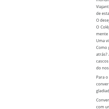
Viajan
de est
O dese
O Colé
mente 
Uma vi
Como p
atrás?
cascos
do nos
Para o 
conver
gladia
Conven
com um