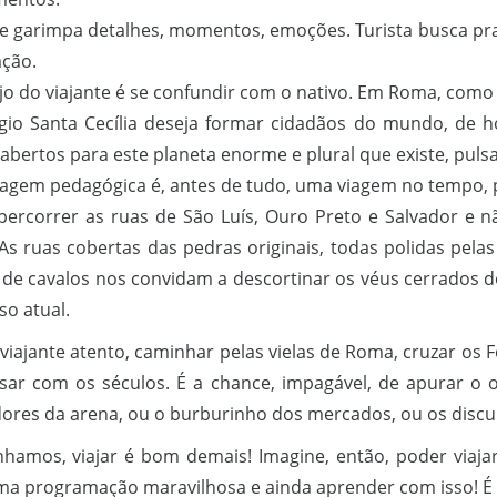
te garimpa detalhes, momentos, emoções. Turista busca pr
ação.
jo do viajante é se confundir com o nativo. Em Roma, como
gio Santa Cecília deseja formar cidadãos do mundo, de ho
abertos para este planeta enorme e plural que existe, pul
agem pedagógica é, antes de tudo, uma viagem no tempo, p
ercorrer as ruas de São Luís, Ouro Preto e Salvador e nã
 As ruas cobertas das pedras originais, todas polidas pel
 de cavalos nos convidam a descortinar os véus cerrados 
so atual.
viajante atento, caminhar pelas vielas de Roma, cruzar os 
sar com os séculos. É a chance, impagável, de apurar o
dores da arena, ou o burburinho dos mercados, ou os discur
hamos, viajar é bom demais! Imagine, então, poder viaja
a programação maravilhosa e ainda aprender com isso! É