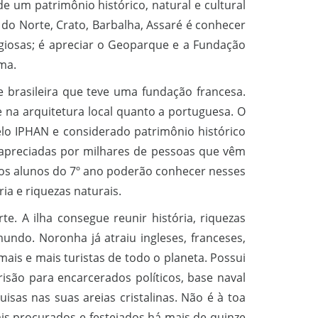
e um patrimônio histórico, natural e cultural
 do Norte, Crato, Barbalha, Assaré é conhecer
igiosas; é apreciar o Geoparque e a Fundação
ma.
e brasileira que teve uma fundação francesa.
 na arquitetura local quanto a portuguesa. O
lo IPHAN e considerado patrimônio histórico
 apreciadas por milhares de pessoas que vêm
sos alunos do 7º ano poderão conhecer nesses
ia e riquezas naturais.
. A ilha consegue reunir história, riquezas
ndo. Noronha já atraiu ingleses, franceses,
ais e mais turistas de todo o planeta. Possui
risão para encarcerados políticos, base naval
isas nas suas areias cristalinas. Não é à toa
is procurados e festejados há mais de quinze