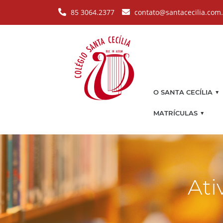
Pular para o conteúdo principal
85 3064.2377
contato@santacecilia.com
▼
O SANTA CECÍLIA
▼
MATRÍCULAS
Ati