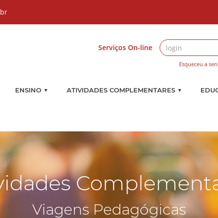
.br
Serviços On-line
Esqueceu a sen
▼
▼
ENSINO
ATIVIDADES COMPLEMENTARES
EDU
vidades Complement
Viagens Pedagógicas