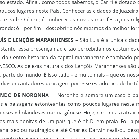
so estado. Afinal, como todos sabemos, o Cariri é dotado d
oucos lugares neste País. Conhecer as cidades de Juazeiro
va e Padre Cícero; é conhecer as nossas manifestações rel
rande; é – por fim – descobrir a nós mesmos da melhor for
UÍS E LENÇÓIS MARANHENSES
– São Luís é a única cidad
stante, essa presença não é tão percebida nos costumes e
o do Centro histórico da capital maranhense é tombado pe
NESCO. As belezas naturais dos Lençóis Maranhenses são
a parte do mundo. É isso tudo – e muito mais – que os nos
dias encantadores de viagem por esse estado rico de histór
ANDO DE NORONHA
– Noronha é sempre um caso à parte
is e paisagens estonteantes como poucos lugares neste mu
ueses e holandeses na sua gênese. Hoje, continua a atrair m
ias mais bonitas de um país que é ph.D. em praia. Foi já p
ana, sediou naufrágios e até Charles Darwin realizou pesqu
projeto de viagens pedagógicas do oitavo ano é um dos ma