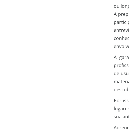
ou long
A prep
partic
entrevi
conhec
envolv
A gar
profis
de usu
materia
descob
Por is
lugare
sua au
Aprend