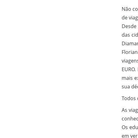
Não co
de viag
Desde 
das ci
Diaman
Floria
viagen
EURO. 
mais e
sua déc
Todos 
As via
conheci
Os edu
em ver