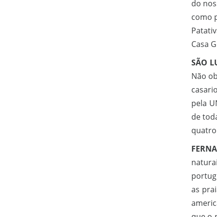
do nos
como p
Patati
Casa G
SÃO L
Não ob
casari
pela U
de tod
quatro 
FERN
natura
portug
as pra
americ
que o 