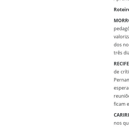
Roteir
MORRO
pedagó
valoriz
dos nos
três d
RECIF
de crí
Pernam
espera
reuniõ
ficam e
CARIRI
nos qu