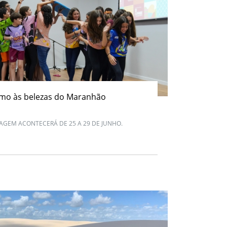
mo às belezas do Maranhão
IAGEM ACONTECERÁ DE 25 A 29 DE JUNHO.