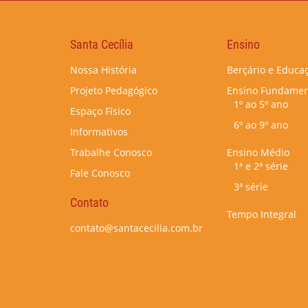
Santa Cecília
Ensino
Nossa História
Berçário e Educaç
Projeto Pedagógico
Ensino Fundamen
1º ao 5º ano
Espaço Físico
6º ao 9º ano
Informativos
Trabalhe Conosco
Ensino Médio
1ª e 2ª série
Fale Conosco
3ª série
Contato
Tempo Integral
contato@santacecilia.com.br