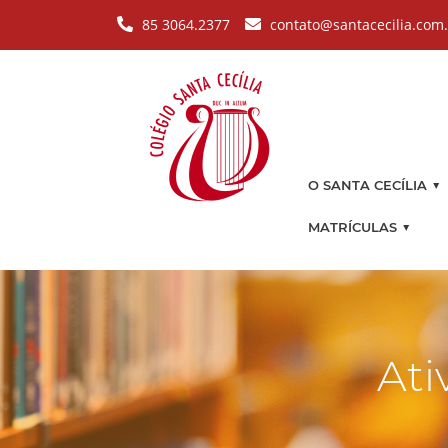
Pular para o conteúdo principal
85 3064.2377
contato@santacecilia.com
▼
O SANTA CECÍLIA
▼
MATRÍCULAS
Ati