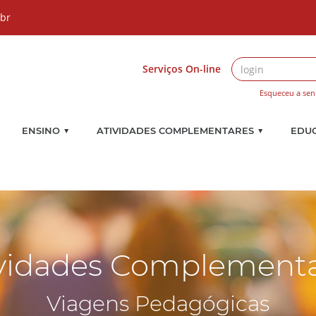
.br
Serviços On-line
Esqueceu a sen
▼
▼
ENSINO
ATIVIDADES COMPLEMENTARES
EDU
vidades Complement
Viagens Pedagógicas