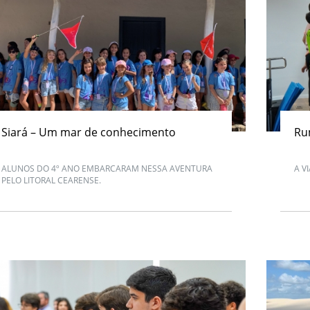
Siará – Um mar de conhecimento
Ru
ALUNOS DO 4º ANO EMBARCARAM NESSA AVENTURA
A V
PELO LITORAL CEARENSE.