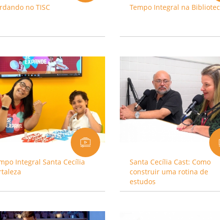
rdando no TISC
Tempo Integral na Bibliote
mpo Integral Santa Cecília
Santa Cecília Cast: Como
rtaleza
construir uma rotina de
estudos