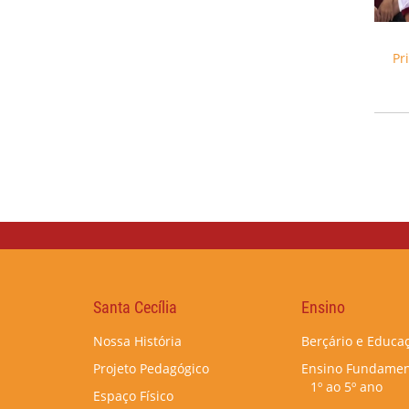
Pr
Santa Cecília
Ensino
Nossa História
Berçário e Educaç
Projeto Pedagógico
Ensino Fundamen
1º ao 5º ano
Espaço Físico