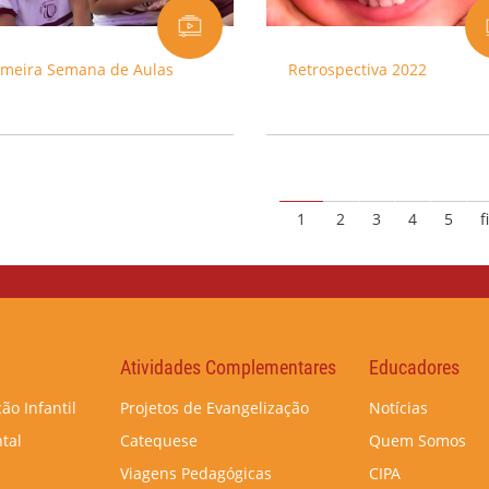
imeira Semana de Aulas
Retrospectiva 2022
1
2
3
4
5
f
Atividades Complementares
Educadores
ão Infantil
Projetos de Evangelização
Notícias
tal
Catequese
Quem Somos
Viagens Pedagógicas
CIPA