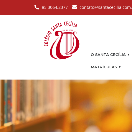
Pular para o conteúdo principal
85 3064.2377
contato@santacecilia.com
▼
O SANTA CECÍLIA
▼
MATRÍCULAS