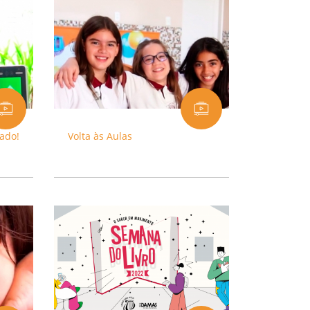
mado!
Volta às Aulas