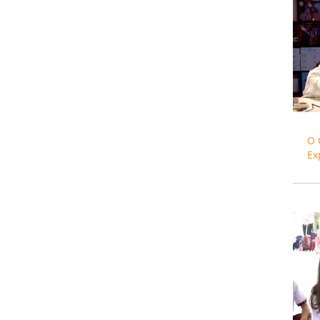
O 
Ex