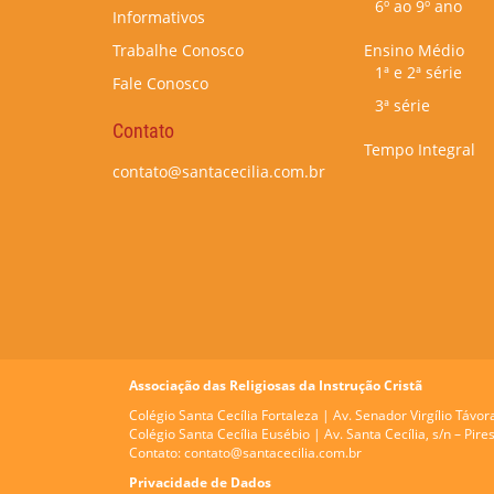
6º ao 9º ano
Informativos
Trabalhe Conosco
Ensino Médio
1ª e 2ª série
Fale Conosco
3ª série
Contato
Tempo Integral
contato@santacecilia.com.br
Associação das Religiosas da Instrução Cristã
Colégio Santa Cecília Fortaleza |
Av. Senador Virgílio Távor
Colégio Santa Cecília Eusébio |
Av. Santa Cecília, s/n – Pi
Contato:
contato@santacecilia.com.br
Privacidade de Dados