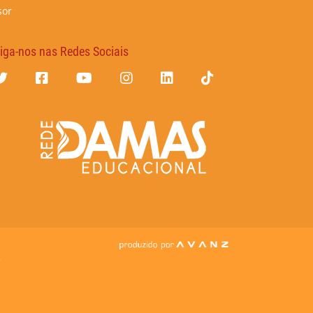
sor
iga-nos nas Redes Sociais
7