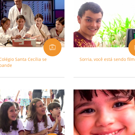
Colégio Santa Cecília se
Sorria, você está sendo fil
pande