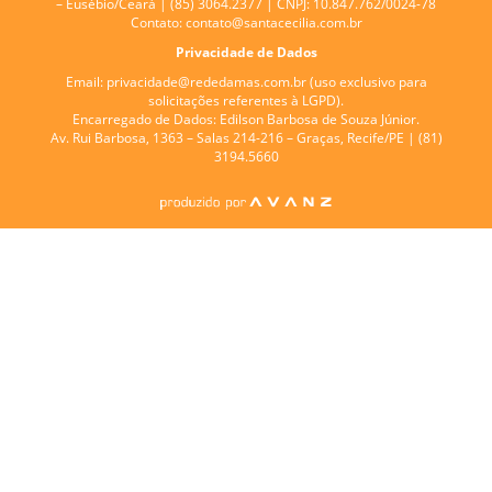
– Eusébio/Ceará | (85) 3064.2377 | CNPJ: 10.847.762/0024-78
Contato:
contato@santacecilia.com.br
Privacidade de Dados
Email:
privacidade@rededamas.com.br
(uso exclusivo para
solicitações referentes à LGPD).
Encarregado de Dados:
Edilson Barbosa de Souza Júnior.
Av. Rui Barbosa, 1363 – Salas 214-216 – Graças, Recife/PE | (81)
3194.5660