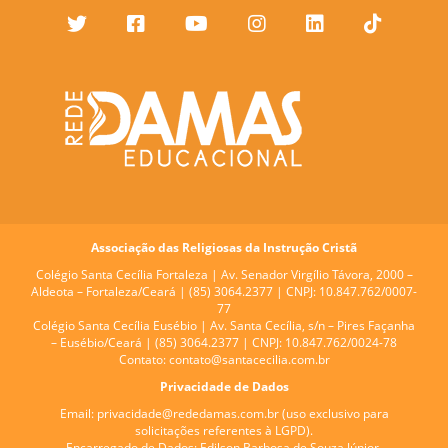
Associação das Religiosas da Instrução Cristã
Colégio Santa Cecília Fortaleza |
Av. Senador Virgílio Távora, 2000 –
Aldeota – Fortaleza/Ceará | (85) 3064.2377 | CNPJ: 10.847.762/0007-
77
Colégio Santa Cecília Eusébio |
Av. Santa Cecília, s/n – Pires Façanha
– Eusébio/Ceará | (85) 3064.2377 | CNPJ: 10.847.762/0024-78
Contato:
contato@santacecilia.com.br
Privacidade de Dados
Email:
privacidade@rededamas.com.br
(uso exclusivo para
solicitações referentes à LGPD).
Encarregado de Dados:
Edilson Barbosa de Souza Júnior.