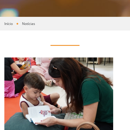
Início
Notícias
Você está aqui