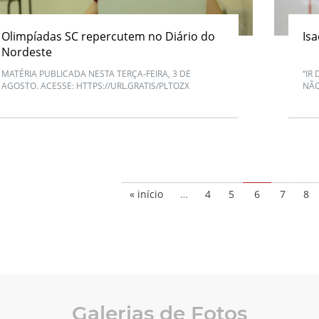
Olimpíadas SC repercutem no Diário do
Is
Nordeste
MATÉRIA PUBLICADA NESTA TERÇA-FEIRA, 3 DE
“IR
AGOSTO. ACESSE: HTTPS://URL.GRATIS/PLTOZX
NÃO
« início
…
4
5
6
7
8
Galerias de Fotos