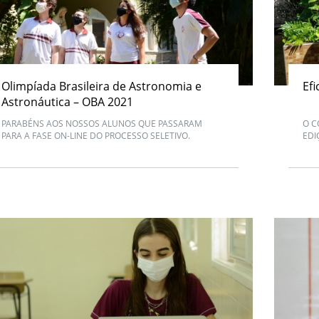
Olimpíada Brasileira de Astronomia e
Efi
Astronáutica – OBA 2021
PARABÉNS AOS NOSSOS ALUNOS QUE PASSARAM
O C
PARA A FASE ON-LINE DO PROCESSO SELETIVO.
EDI