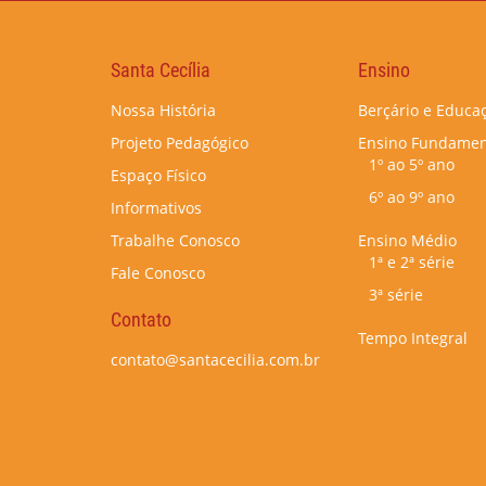
Santa Cecília
Ensino
Nossa História
Berçário e Educaç
Projeto Pedagógico
Ensino Fundamen
1º ao 5º ano
Espaço Físico
6º ao 9º ano
Informativos
Trabalhe Conosco
Ensino Médio
1ª e 2ª série
Fale Conosco
3ª série
Contato
Tempo Integral
contato@santacecilia.com.br