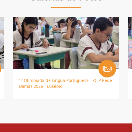
1ª Olimpíada de Língua Portuguesa – OLP Rede
Damas 2026 - Eusébio