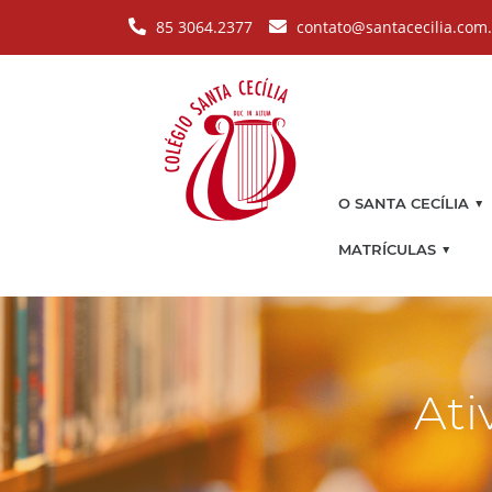
Pular para o conteúdo principal
85 3064.2377
contato@santacecilia.com
▼
O SANTA CECÍLIA
▼
MATRÍCULAS
Ati