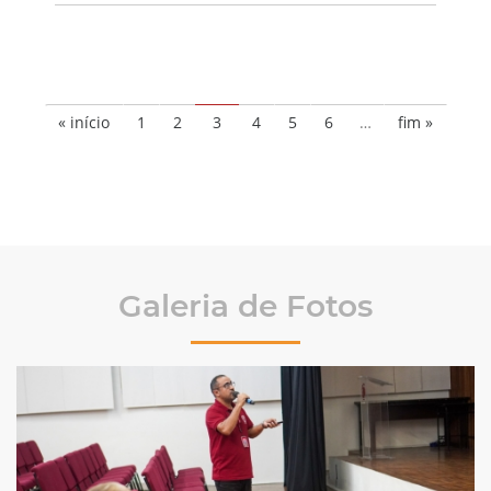
« início
1
2
3
4
5
6
…
fim »
Galeria de Fotos