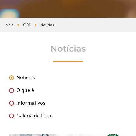
Início
CIPA
Notícias
Você está aqui
Notícias
Notícias
O que é
Informativos
Galeria de Fotos